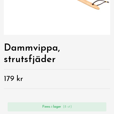
Dammvippa,
strutsfjäder
179 kr
Finns i lager
(8 st)