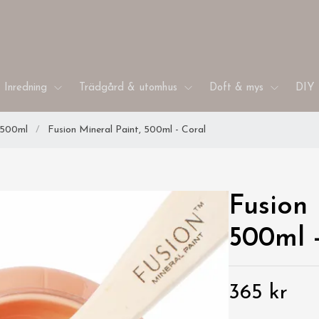
Inredning
Trädgård & utomhus
Doft & mys
DIY 
, 500ml
/
Fusion Mineral Paint, 500ml - Coral
Fusion 
500ml 
365 kr