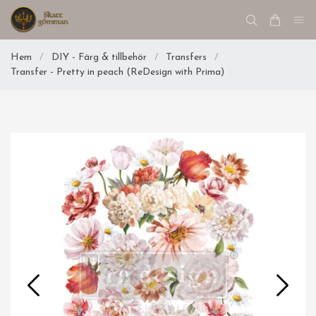
Hem
/
DIY - Färg & tillbehör
/
Transfers
/
Transfer - Pretty in peach (ReDesign with Prima)