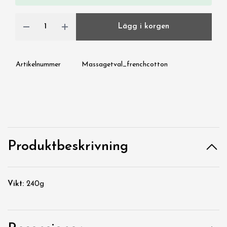
Lägg i korgen
Artikelnummer
Massagetval_frenchcotton
Produktbeskrivning
Vikt:
240g