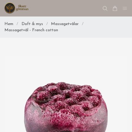
Hem
/
Doft & mys
/
Massagetvålar
/
Massagetvål - French cotton