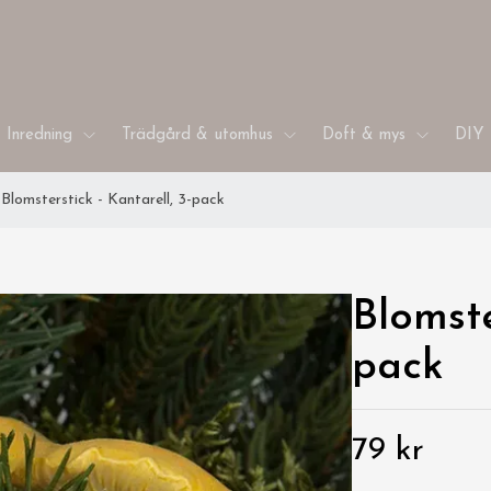
Inredning
Trädgård & utomhus
Doft & mys
DIY 
Blomsterstick - Kantarell, 3-pack
Blomste
pack
79 kr