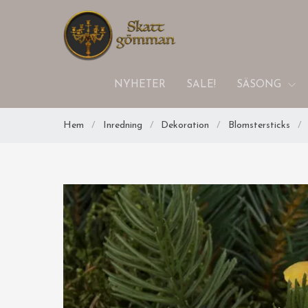
NYHETER
SALE!
SÄSONG
Hem
/
Inredning
/
Dekoration
/
Blomstersticks
/