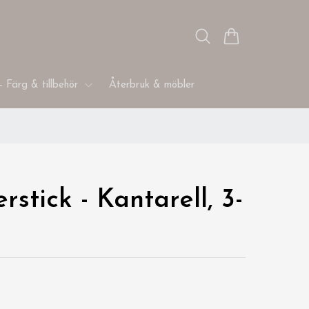
- Färg & tillbehör
Återbruk & möbler
rstick - Kantarell, 3-