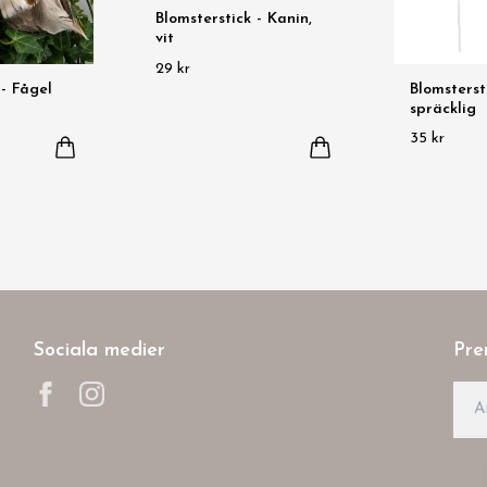
Blomsterstick - Kanin,
vit
29 kr
 - Fågel
Blomstersti
spräcklig
35 kr
Sociala medier
Pre