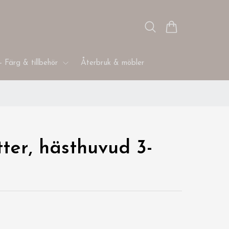
- Färg & tillbehör
Återbruk & möbler
ter, hästhuvud 3-