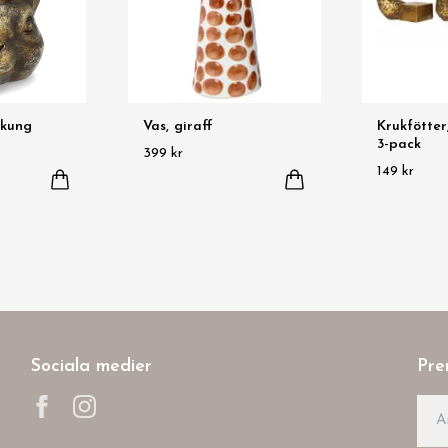
nkung
Vas, giraff
Krukfötter
3-pack
399 kr
149 kr
Sociala medier
Pre