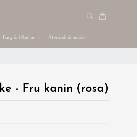
- Färg & tillbehör
Återbruk & möbler
ke - Fru kanin (rosa)