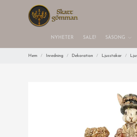
NYHETER
SALE!
SÄSONG
Hem
/
Inredning
/
Dekoration
/
Ljusstakar
/
Lju