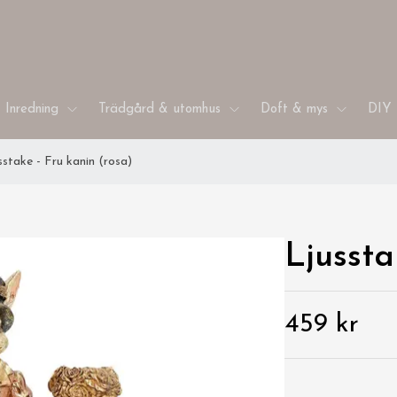
Inredning
Trädgård & utomhus
Doft & mys
DIY 
sstake - Fru kanin (rosa)
Ljussta
459 kr