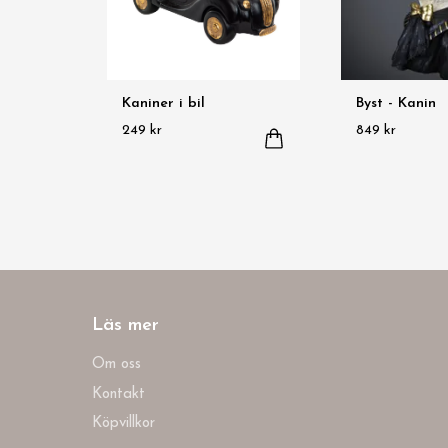
Kaniner i bil
Byst - Kanin
249 kr
849 kr
Läs mer
Om oss
Kontakt
Köpvillkor