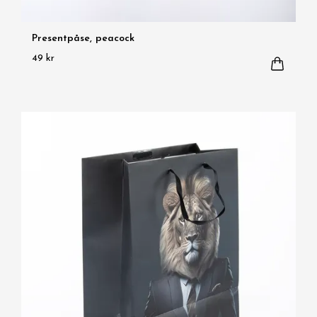
Presentpåse, peacock
49 kr