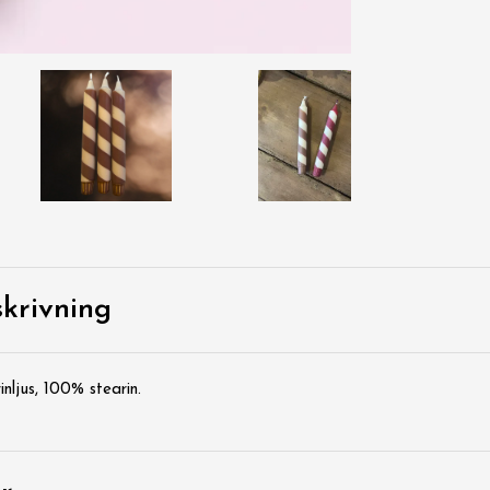
krivning
ljus, 100% stearin.