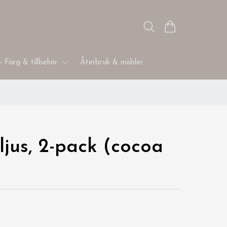
- Färg & tillbehör
Återbruk & möbler
ljus, 2-pack (cocoa