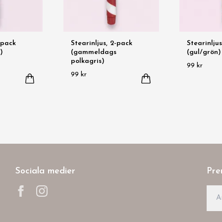
-pack
Stearinljus, 2-pack
Stearinlju
)
(gammeldags
(gul/grön)
polkagris)
99 kr
99 kr
Sociala medier
Pre