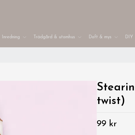
Inredning
Trädgård & utomhus
Doft & mys
DIY 
Stearin
twist)
99 kr