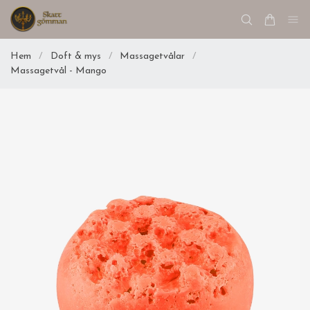
Hem
/
Doft & mys
/
Massagetvålar
/
Massagetvål - Mango